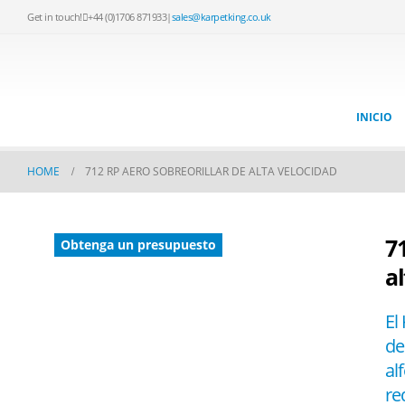
Get in touch!
+44 (0)1706 871933
|
sales@karpetking.co.uk
INICIO
HOME
712 RP AERO SOBREORILLAR DE ALTA VELOCIDAD
7
Obtenga un presupuesto
a
El
de
al
re