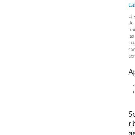
ca
El 
de 
tra
las
la 
con
aer
Ap
So
ri
ae